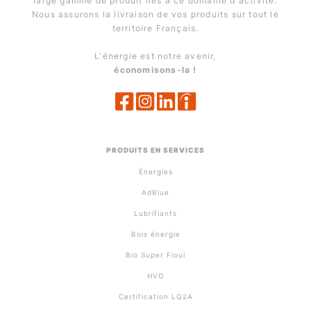
large gamme de produit liés à ce domaine d'activité.
Nous assurons la livraison de vos produits sur tout le
territoire Français.
L'énergie est notre avenir,
économisons-la !
PRODUITS EN SERVICES
Énergies
AdBlue
Lubrifiants
Bois énergie
Bio Super Fioul
HVO
Certification LQ2A