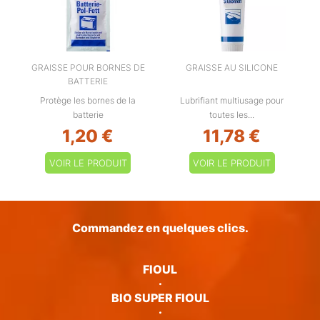
GRAISSE POUR BORNES DE
GRAISSE AU SILICONE
BATTERIE
Protège les bornes de la
Lubrifiant multiusage pour
batterie
toutes les...
1,20 €
11,78 €
VOIR LE PRODUIT
VOIR LE PRODUIT
Commandez en quelques clics.
FIOUL
·
BIO SUPER FIOUL
·