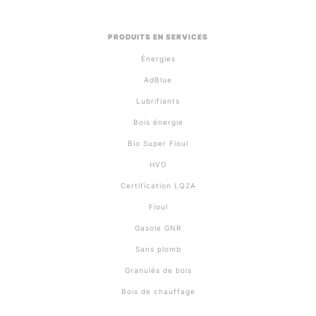
PRODUITS EN SERVICES
Énergies
AdBlue
Lubrifiants
Bois énergie
Bio Super Fioul
HVO
Certification LQ2A
Fioul
Gasole GNR
Sans plomb
Granulés de bois
Bois de chauffage