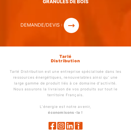
GRANULÉS DE BOIS
DEMANDE/DEVIS :
Tarlé
Distribution
Tarlé Distribution est une entreprise spécialisée dans les
ressources énergétiques, renouvelables ainsi qu' une
large gamme de produit liés à ce domaine d'activité.
Nous assurons la livraison de vos produits sur tout le
territoire Français.
L'énergie est notre avenir,
économisons-la !