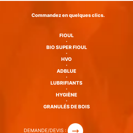
Commandez en quelques clics.
FIOUL
·
BIO SUPER FIOUL
·
HVO
·
ADBLUE
·
LUBRIFIANTS
·
HYGIÈNE
·
GRANULÉS DE BOIS
DEMANDE/DEVIS :