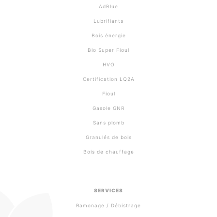
AdBlue
Lubrifiants
Bois énergie
Bio Super Fioul
HVO
Certification LQ2A
Fioul
Gasole GNR
Sans plomb
Granulés de bois
Bois de chauffage
SERVICES
Ramonage / Débistrage