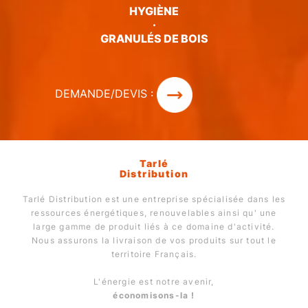
HYGIÈNE
·
GRANULÉS DE BOIS
DEMANDE/DEVIS :
Tarlé
Distribution
Tarlé Distribution est une entreprise spécialisée dans les
ressources énergétiques, renouvelables ainsi qu' une
large gamme de produit liés à ce domaine d'activité.
Nous assurons la livraison de vos produits sur tout le
territoire Français.
L'énergie est notre avenir,
économisons-la !