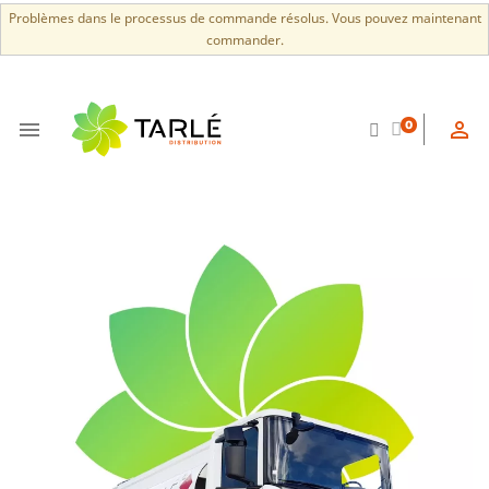
Problèmes dans le processus de commande résolus. Vous pouvez maintenant
commander.


0