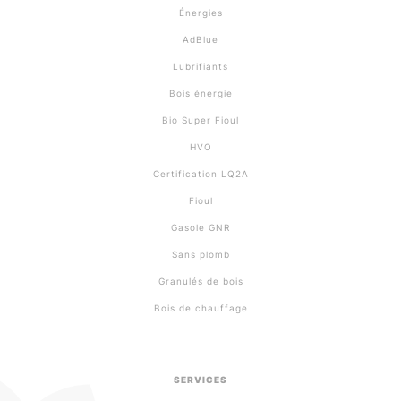
Énergies
AdBlue
Lubrifiants
Bois énergie
Bio Super Fioul
HVO
Certification LQ2A
Fioul
Gasole GNR
Sans plomb
Granulés de bois
Bois de chauffage
SERVICES