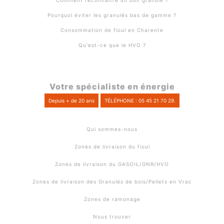
Comment reconnaître un bon granulé ?
Pourquoi éviter les granulés bas de gamme ?
Consommation de fioul en Charente
Qu'est-ce que le HVO ?
Votre spécialiste en énergie
Depuis + de 20 ans
TÉLÉPHONE : 05 45 21 70 29.
Qui sommes-nous
Zones de livraison du fioul
Zones de livraison du GASOIL/GNR/HVO
Zones de livraison des Granulés de bois/Pellets en Vrac
Zones de ramonage
Nous trouver