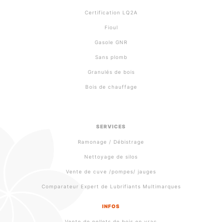
Certification LQ2A
Fioul
Gasole GNR
Sans plomb
Granulés de bois
Bois de chauffage
SERVICES
Ramonage / Débistrage
Nettoyage de silos
Vente de cuve /pompes/ jauges
Comparateur Expert de Lubrifiants Multimarques
INFOS
Vente de pellets de bois en vrac