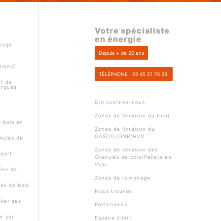
Votre spécialiste
en énergie
rage
Depuis + de 20 ans
ompes/
TÉLÉPHONE : 05 45 21 70 29.
t de
arques
Qui sommes-nous
Zones de livraison du fioul
e bois en
Zones de livraison du
GASOIL/GNR/HVO
nulés de
Zones de livraison des
pport
Granulés de bois/Pellets en
Vrac
ées de
Zones de ramonage
és de bois
Nous trouver
ker ses
Partenaires
r son
Espace client