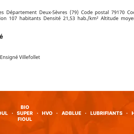
tes Département Deux-Sèvres (79) Code postal 79170 C
ion 107 habitants Densité 21,53 hab./km² Altitude m
é
nsigné Villefollet
BIO
OUL
·
SUPER
·
HVO
·
ADBLUE
·
LUBRIFIANTS
·
FIOUL