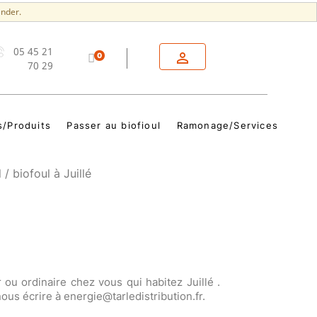
nder.
05 45 21

0
70 29
s/Produits
Passer au biofioul
Ramonage/Services
 / biofoul à Juillé
r ou ordinaire chez vous qui habitez Juillé .
us écrire à energie@tarledistribution.fr.