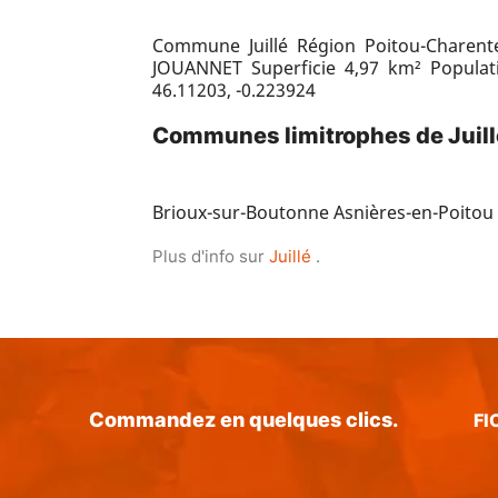
Commune Juillé Région Poitou-Charen
JOUANNET Superficie 4,97 km² Populat
46.11203, -0.223924
Communes limitrophes de Juill
Brioux-sur-Boutonne Asnières-en-Poitou E
Plus d'info sur
Juillé
.
Commandez en quelques clics.
FI