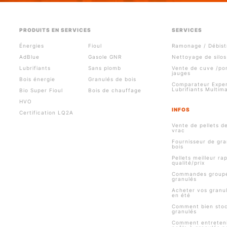
PRODUITS EN SERVICES
SERVICES
Énergies
Fioul
Ramonage / Débist
AdBlue
Gasole GNR
Nettoyage de silos
Lubrifiants
Sans plomb
Vente de cuve /p
jauges
Bois énergie
Granulés de bois
Comparateur Exper
Lubrifiants Multim
Bio Super Fioul
Bois de chauffage
HVO
INFOS
Certification LQ2A
Vente de pellets d
vrac
Fournisseur de gra
bois
Pellets meilleur ra
qualité/prix
Commandes group
granulés
Acheter vos granul
en été
Comment bien stoc
granulés
Comment entreteni