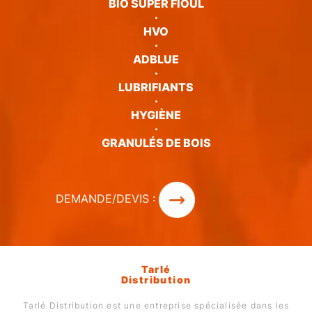
BIO SUPER FIOUL
·
HVO
·
ADBLUE
·
LUBRIFIANTS
·
HYGIÈNE
·
GRANULÉS DE BOIS
DEMANDE/DEVIS :
Tarlé
Distribution
Tarlé Distribution est une entreprise spécialisée dans les