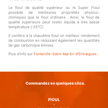
Le fioul de qualité supérieur ou le Super Fioul
possède de meilleures propriétés physico-
chimiques que le fioul ordinaire . Ainsi, le fioul de
qualité supérieure peut rester liquide à très basse
température (-25°C).
Il confère à la chaudière fioul un meilleur rendement
de combustion en réduisant également les quantités
de gaz carbonique émises.
Plus d'info sur
Fontenille-Saint-Martin-d'Entraigues
.
Commandez en quelques clics.
FIOUL
·