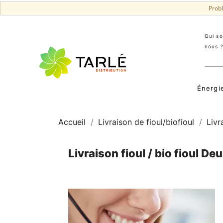
Prob
Qui s
nous 
Énergi
Accueil
Livraison de fioul/biofioul
Livr
Livraison fioul / bio fioul D