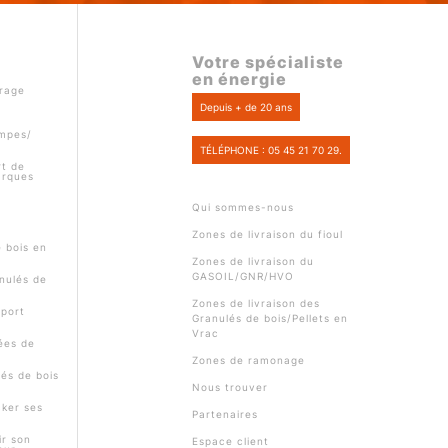
Votre spécialiste
en énergie
rage
Depuis + de 20 ans
ompes/
TÉLÉPHONE : 05 45 21 70 29.
t de
arques
Qui sommes-nous
Zones de livraison du fioul
e bois en
Zones de livraison du
GASOIL/GNR/HVO
nulés de
Zones de livraison des
pport
Granulés de bois/Pellets en
Vrac
ées de
Zones de ramonage
és de bois
Nous trouver
ker ses
Partenaires
r son
Espace client