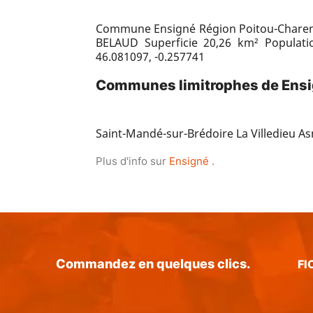
Commune Ensigné Région Poitou-Charen
BELAUD Superficie 20,26 km² Populat
46.081097, -0.257741
Communes limitrophes de Ens
Saint-Mandé-sur-Brédoire La Villedieu Asniè
Plus d'info sur
Ensigné
.
Commandez en quelques clics.
FI