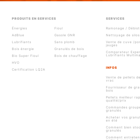
PRODUITS EN SERVICES
SERVICES
Énergies
Fioul
Ramonage / Débist
AdBlue
Gasole GNR
Nettoyage de silos
Lubrifiants
Sans plomb
Vente de cuve /p
jauges
Bois énergie
Granulés de bois
Comparateur Exper
Lubrifiants Multim
Bio Super Fioul
Bois de chauffage
HVO
INFOS
Certification LQ2A
Vente de pellets d
vrac
Fournisseur de gra
bois
Pellets meilleur ra
qualité/prix
Commandes group
granulés
Acheter vos granul
en été
Comment bien stoc
granulés
Comment entreteni