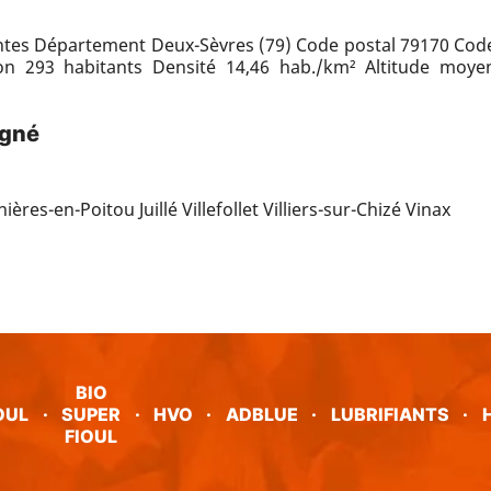
tes Département Deux-Sèvres (79) Code postal 79170 Cod
ion 293 habitants Densité 14,46 hab./km² Altitude mo
igné
res-en-Poitou Juillé Villefollet Villiers-sur-Chizé Vinax
BIO
OUL
·
SUPER
·
HVO
·
ADBLUE
·
LUBRIFIANTS
·
FIOUL