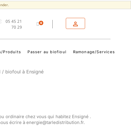
nder.
05 45 21

0
70 29
s/Produits
Passer au biofioul
Ramonage/Services
l / biofoul à Ensigné
 ou ordinaire chez vous qui habitez Ensigné .
us écrire à energie@tarledistribution.fr.