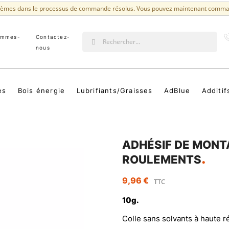
lèmes dans le processus de commande résolus. Vous pouvez maintenant comma
ommes-
Contactez-
?
nous
es
Bois énergie
Lubrifiants/Graisses
AdBlue
Additif
ADHÉSIF DE MONT
ROULEMENTS
9,96 €
TTC
10g.
Colle sans solvants à haute ré