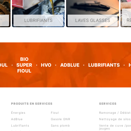
R
LUBRIFIANTS
LAVES GLASSES
BIO
OUL
·
SUPER
·
HVO
·
ADBLUE
·
LUBRIFIANTS
·
FIOUL
PRODUITS EN SERVICES
SERVICES
Énergies
Fioul
Ramonage / Débist
AdBlue
Gasole GNR
Nettoyage de silos
Lubrifiants
Sans plomb
Vente de cuve /p
jauges