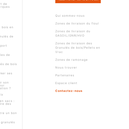
t de
arques
Qui sommes-nous
Zones de livraison du fioul
e bois en
Zones de livraison du
GASOIL/GNR/HVO
nulés de
Zones de livraison des
pport
Granulés de bois/Pellets en
Vrac
ées de
Zones de ramonage
és de bois
Nous trouver
ker ses
Partenaires
r son
Espace client
our
stion ?
Contactez-nous
ix
en sacs :
ire des
tre un bon
s granulés