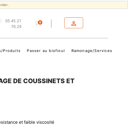
nder.
05 45 21

0
70 29
s/Produits
Passer au biofioul
Ramonage/Services
AGE DE COUSSINETS ET
sistance et faible viscosité