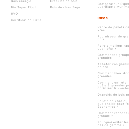
Bois énergie
Granulés de bois
Comparateur Exper
Lubrifiants Multim
Bio Super Fioul
Bois de chauffage
HVO
INFOS
Certification LQ2A
Vente de pellets d
vrac
Fournisseur de gra
bois
Pellets meilleur ra
qualité/prix
Commandes group
granulés
Acheter vos granul
en été
Comment bien stoc
granulés
Comment entreteni
poêle à granulés p
optimiser la combu
Granulés de bois pr
Pellets en vrac ou 
que choisir pour fa
économies ?
Comment reconnaî
granulé ?
Pourquoi éviter le
bas de gamme ?