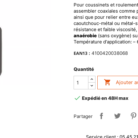
Pour coussinets et roulements
assembler coaxiales comme pa
ainsi que pour relier entre e
caoutchouc-métal ou métal-su
résistance et faible viscosité
anaérobie
(sans oxygène) sur
Température d'application: – 
EAN13 :
4100420038068
Quantité

Ajouter a

Expédié en 48H max
Partager
Service client : 05 45 2