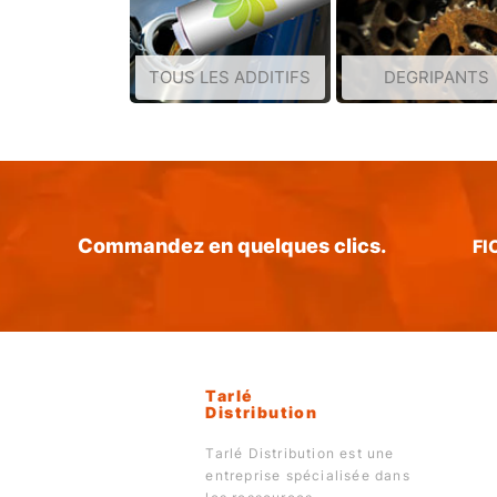
TOUS LES ADDITIFS
DEGRIPANTS
Commandez en quelques clics.
FI
Tarlé
Distribution
Tarlé Distribution est une
entreprise spécialisée dans