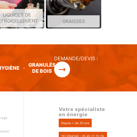
LIQUIDES DE
EFROIDISSEMENT
GRAISSES
DEMANDE/DEVIS :
GRANULÉS
HYGIÈNE
·
DE BOIS
Votre spécialiste
en énergie
rage
Depuis + de 20 ans
ompes/
TÉLÉPHONE : 05 45 21 70 29.