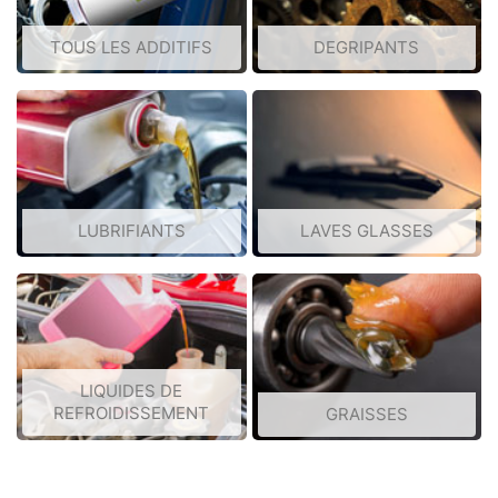
TOUS LES ADDITIFS
DEGRIPANTS
LUBRIFIANTS
LAVES GLASSES
LIQUIDES DE
REFROIDISSEMENT
GRAISSES