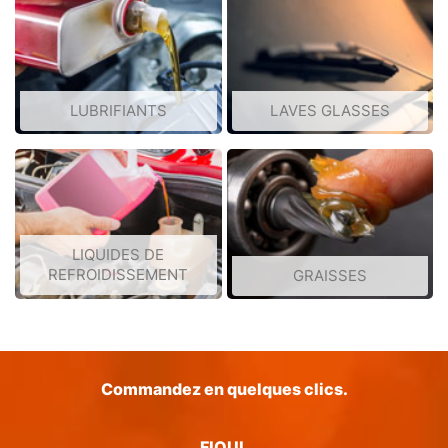
LUBRIFIANTS
LAVES GLASSES
LIQUIDES DE
REFROIDISSEMENT
GRAISSES
Commandez en quelques clics.
FIOUL