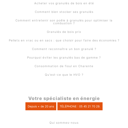
Acheter vos granulés de bois en été
Comment bien stocker ses granulés
Comment entretenir son poêle à granulés pour optimiser la
combustion ?
Granulés de bois prix
Pellets en vrac ou en sacs : que choisir pour faire des économies ?
Comment reconnaître un bon granulé ?
Pourquoi éviter les granulés bas de gamme ?
Consommation de fioul en Charente
Qu'est-ce que le HVO ?
Votre spécialiste en énergie
Depuis + de 20 ans
TÉLÉPHONE : 05 45 21 70 29.
Qui sommes-nous