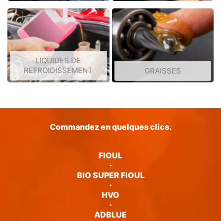
LIQUIDES DE
REFROIDISSEMENT
GRAISSES
Commandez en quelques clics.
FIOUL
·
BIO SUPER FIOUL
·
HVO
·
ADBLUE