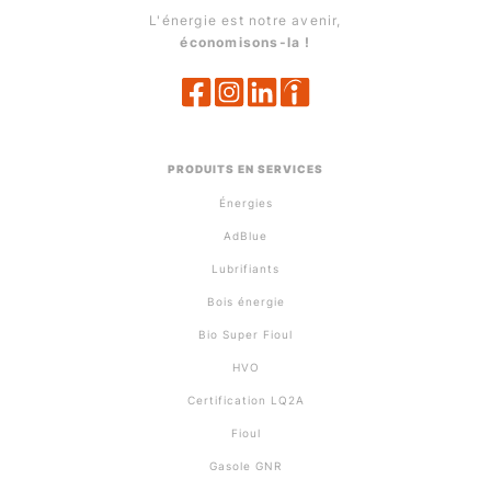
L'énergie est notre avenir,
économisons-la !
PRODUITS EN SERVICES
Énergies
AdBlue
Lubrifiants
Bois énergie
Bio Super Fioul
HVO
Certification LQ2A
Fioul
Gasole GNR