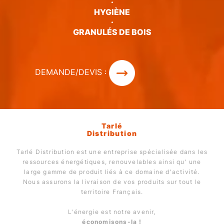
·
HYGIÈNE
·
GRANULÉS DE BOIS
DEMANDE/DEVIS :
Tarlé
Distribution
Tarlé Distribution est une entreprise spécialisée dans les
ressources énergétiques, renouvelables ainsi qu' une
large gamme de produit liés à ce domaine d'activité.
Nous assurons la livraison de vos produits sur tout le
territoire Français.
L'énergie est notre avenir,
économisons-la !