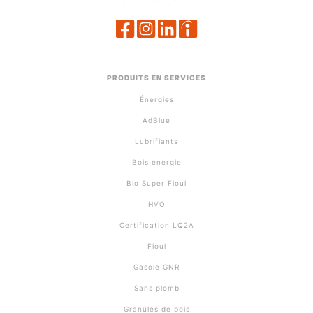
PRODUITS EN SERVICES
Énergies
AdBlue
Lubrifiants
Bois énergie
Bio Super Fioul
HVO
Certification LQ2A
Fioul
Gasole GNR
Sans plomb
Granulés de bois