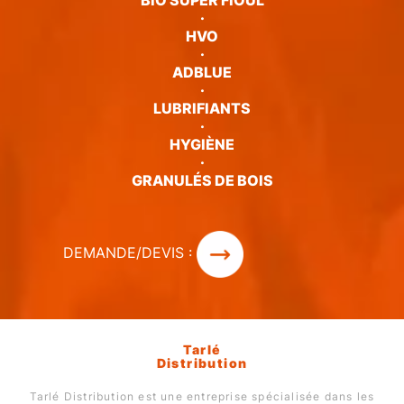
BIO SUPER FIOUL
·
HVO
·
ADBLUE
·
LUBRIFIANTS
·
HYGIÈNE
·
GRANULÉS DE BOIS
DEMANDE/DEVIS :
Tarlé
Distribution
Tarlé Distribution est une entreprise spécialisée dans les