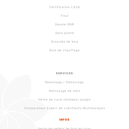
Certification LQ2A
Fioul
Gasole GNR
Sans plomb
Granulés de bois
Bois de chauffage
SERVICES
Ramonage / Débistrage
Nettoyage de silos
Vente de cuve /pompes/ jauges
Comparateur Expert de Lubrifiants Multimarques
INFOS
Vente de pellets de bois en vrac