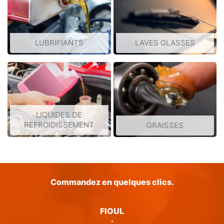
LUBRIFIANTS
LAVES GLASSES
LIQUIDES DE
REFROIDISSEMENT
GRAISSES
Commandez en quelques clics.
FIOUL
·