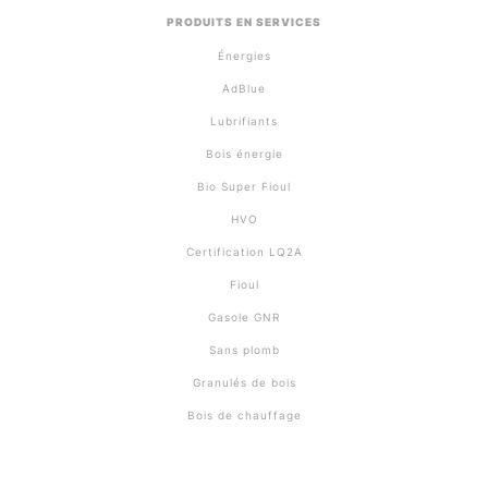
PRODUITS EN SERVICES
Énergies
AdBlue
Lubrifiants
Bois énergie
Bio Super Fioul
HVO
Certification LQ2A
Fioul
Gasole GNR
Sans plomb
Granulés de bois
Bois de chauffage