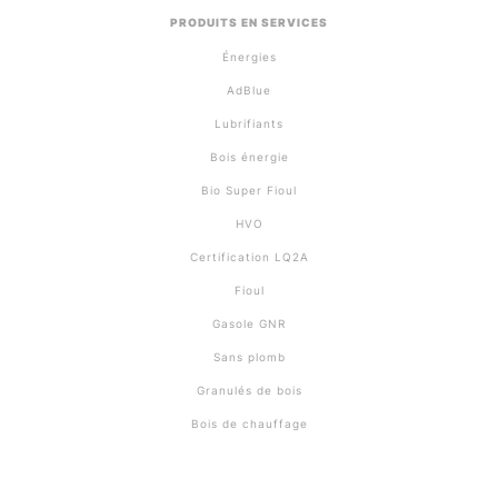
PRODUITS EN SERVICES
Énergies
AdBlue
Lubrifiants
Bois énergie
Bio Super Fioul
HVO
Certification LQ2A
Fioul
Gasole GNR
Sans plomb
Granulés de bois
Bois de chauffage