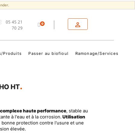
nder.
05 45 21

0
70 29
s/Produits
Passer au biofioul
Ramonage/Services
THO HT
m complexe haute performance
, stable au
tante à l'eau et à la corrosion.
Utilisation
s bonne protection contre l'usure et une
sion élevée.