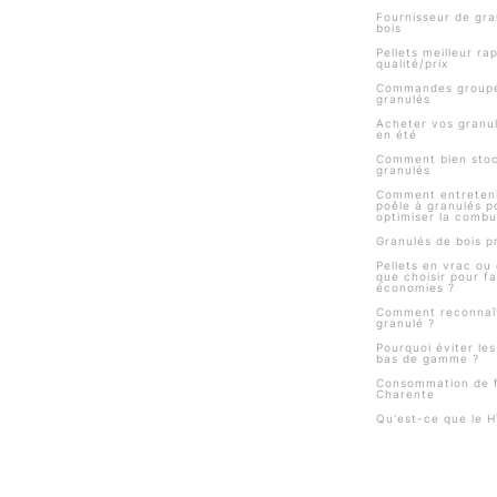
Fournisseur de gra
bois
Pellets meilleur ra
qualité/prix
Commandes group
granulés
Acheter vos granul
en été
Comment bien stoc
granulés
Comment entreteni
poêle à granulés p
optimiser la combu
Granulés de bois pr
Pellets en vrac ou 
que choisir pour fa
économies ?
Comment reconnaî
granulé ?
Pourquoi éviter le
bas de gamme ?
Consommation de f
Charente
Qu'est-ce que le 