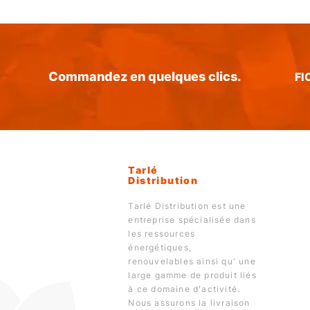
Commandez en quelques clics.
FI
Tarlé
Distribution
Tarlé Distribution est une
entreprise spécialisée dans
les ressources
énergétiques,
renouvelables ainsi qu' une
large gamme de produit liés
à ce domaine d'activité.
Nous assurons la livraison