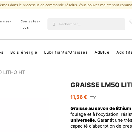
lèmes dans le processus de commande résolus. Vous pouvez maintenant comma
ommes-
Contactez-
?
nous
es
Bois énergie
Lubrifiants/Graisses
AdBlue
Additif
0 LITHO HT
GRAISSE LM50 LI
11,56 €
TTC
Graisse au savon de lithiu
foulage et à l'oxydation, résis
universelle
. Garantit une trè
capacité d'absorption de pres