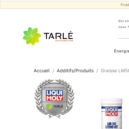
Prob
Qui s
nous 
Énergi
Accueil
Additifs/Produits
Graisse LM5