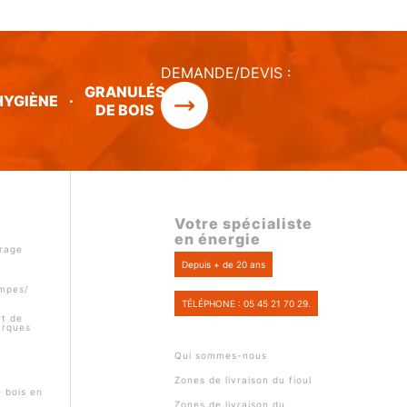
DEMANDE/DEVIS :
GRANULÉS
HYGIÈNE
·
DE BOIS
Votre spécialiste
en énergie
rage
Depuis + de 20 ans
ompes/
TÉLÉPHONE : 05 45 21 70 29.
t de
arques
Qui sommes-nous
Zones de livraison du fioul
e bois en
Zones de livraison du