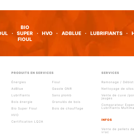
BIO
OUL
·
SUPER
·
HVO
·
ADBLUE
·
LUBRIFIANTS
·
FIOUL
PRODUITS EN SERVICES
SERVICES
Énergies
Fioul
Ramonage / Débist
AdBlue
Gasole GNR
Nettoyage de silos
Lubrifiants
Sans plomb
Vente de cuve /p
jauges
Bois énergie
Granulés de bois
Comparateur Exper
Lubrifiants Multim
Bio Super Fioul
Bois de chauffage
HVO
INFOS
Certification LQ2A
Vente de pellets d
vrac