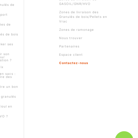
GASOIL/GNR/HVO
nulés de
Zones de livraison des
pport
Granulés de bois/Pellets en
Vrac
ées de
Zones de ramonage
és de bois
Nous trouver
ker ses
Partenaires
r son
Espace client
our
stion ?
Contactez-nous
ix
en sacs :
ire des
tre un bon
s granulés
ioul en
HVO ?